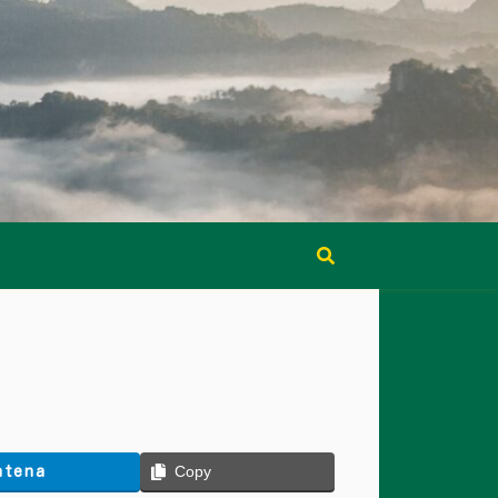
atena
Copy