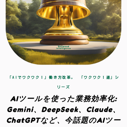
,
「AIでワクワク！」働き方改革
「ワクワク！道」シ
リーズ
AIツールを使った業務効率化:
Gemini、DeepSeek、Claude、
ChatGPTなど、今話題のAIツー