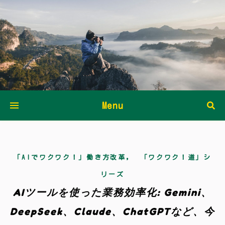
Menu
,
「AIでワクワク！」働き方改革
「ワクワク！道」シ
リーズ
AIツールを使った業務効率化: Gemini、
DeepSeek、Claude、ChatGPTなど、今