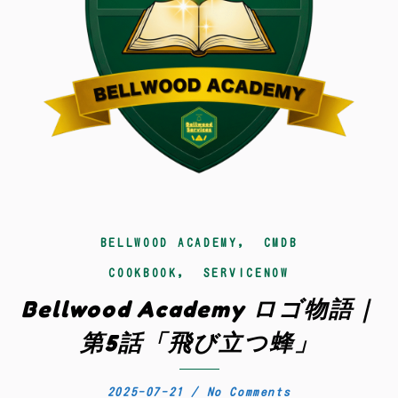
,
BELLWOOD ACADEMY
CMDB
,
COOKBOOK
SERVICENOW
Bellwood Academy ロゴ物語｜
第5話「飛び立つ蜂」
2025-07-21
/
No Comments