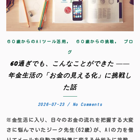
,
,
６０歳からのAIツール活用
６０歳からの挑戦
ブロ
グ
60過ぎでも、こんなことができた ――
年金生活の「お金の見える化」に挑戦し
た話
2026-07-23
/
No Comments
年金生活に入り、日々のお金の流れを把握する大変
さに悩んでいたジーク先生(62歳)が、AIの力を借