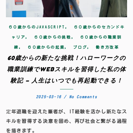
,
６０歳からのJAVASCRIPT
６０歳からのセカンドキ
,
,
ャリア
６０歳からの挑戦
６０歳からの職業訓
,
,
,
練
６０歳からの起業
ブログ
働き方改革
60歳からの新たな挑戦！ハローワークの
職業訓練でWEBスキルを習得した私の体
験記 – 人生はいつでも再起動できる！
2025-03-16
/
No Comments
定年退職を迎えた筆者が、IT経験を活かし新たなス
キルを習得する決意を固め、再び社会と繋がる過程
を描きます。