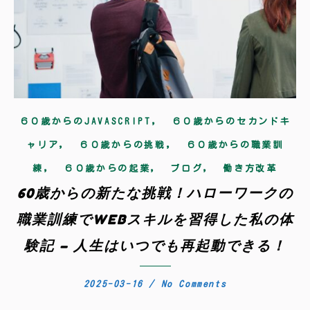
,
６０歳からのJAVASCRIPT
６０歳からのセカンドキ
,
,
ャリア
６０歳からの挑戦
６０歳からの職業訓
,
,
,
練
６０歳からの起業
ブログ
働き方改革
60歳からの新たな挑戦！ハローワークの
職業訓練でWEBスキルを習得した私の体
験記 – 人生はいつでも再起動できる！
2025-03-16
/
No Comments